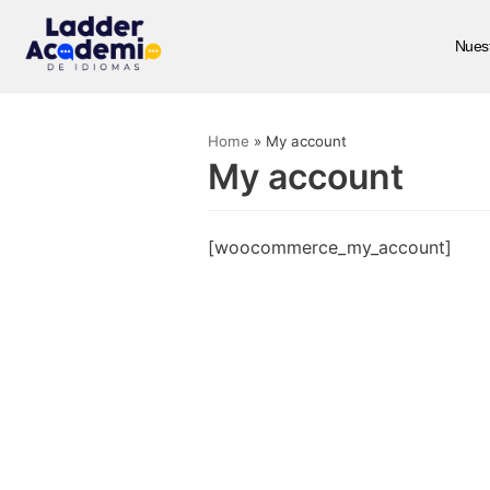
Nuest
Saltar
al
contenido
Home
»
My account
My account
[woocommerce_my_account]